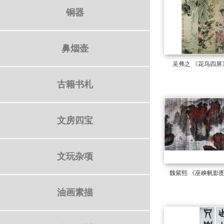
铜器
鼻烟壶
古籍书札
文房四宝
文玩杂项
油画素描