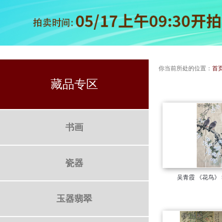
你当前所处的位置：
首
藏品专区
书画
瓷器
吴青霞 《花鸟》
玉器翡翠