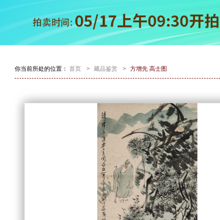
你当前所处的位置：
首页
>
藏品鉴赏
>
方增先 高士图